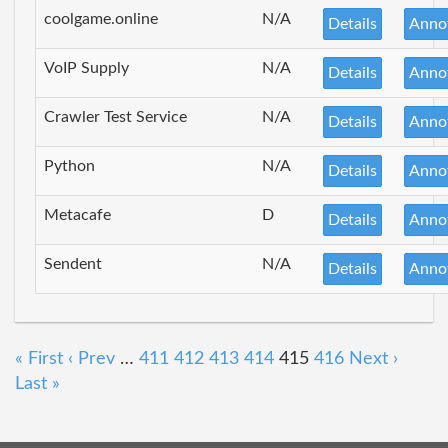
coolgame.online
N/A
Details
Anno
VoIP Supply
N/A
Details
Anno
Crawler Test Service
N/A
Details
Anno
Python
N/A
Details
Anno
Metacafe
D
Details
Anno
Sendent
N/A
Details
Anno
« First
‹ Prev
…
411
412
413
414
415
416
Next ›
Last »