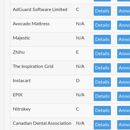
AdGuard Software Limited
C
Details
Anno
Avocado Mattress
N/A
Details
Anno
Majestic
N/A
Details
Anno
Zhihu
E
Details
Anno
The Inspiration Grid
N/A
Details
Anno
Instacart
D
Details
Anno
EPIX
N/A
Details
Anno
Nitrokey
C
Details
Anno
Canadian Dental Association
N/A
Details
Anno