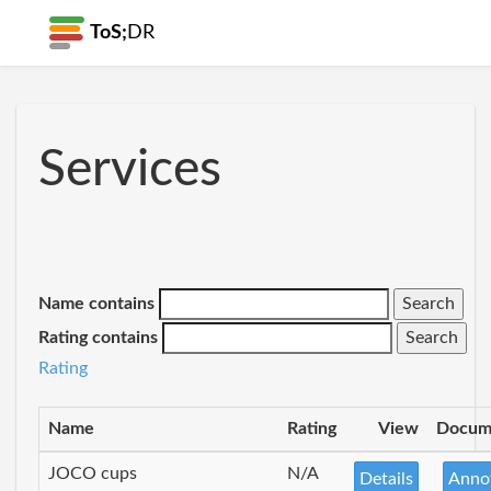
ToS;
DR
Services
Name contains
Rating contains
Rating
Name
Rating
View
Docum
JOCO cups
N/A
Details
Anno