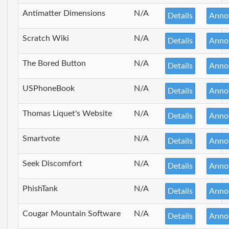
Antimatter Dimensions
N/A
Details
Anno
Scratch Wiki
N/A
Details
Anno
The Bored Button
N/A
Details
Anno
USPhoneBook
N/A
Details
Anno
Thomas Liquet's Website
N/A
Details
Anno
Smartvote
N/A
Details
Anno
Seek Discomfort
N/A
Details
Anno
PhishTank
N/A
Details
Anno
Cougar Mountain Software
N/A
Details
Anno