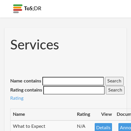
ToS;
DR
Services
Name contains
Rating contains
Rating
Name
Rating
View
Docum
What to Expect
N/A
Details
Anno