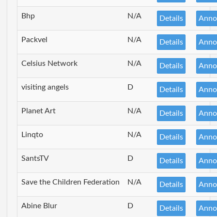
Bhp
N/A
Details
Anno
Packvel
N/A
Details
Anno
Celsius Network
N/A
Details
Anno
visiting angels
D
Details
Anno
Planet Art
N/A
Details
Anno
Linqto
N/A
Details
Anno
SantsTV
D
Details
Anno
Save the Children Federation
N/A
Details
Anno
Abine Blur
D
Details
Anno