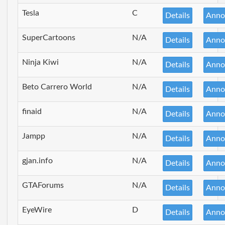
Tesla
C
Details
Anno
SuperCartoons
N/A
Details
Anno
Ninja Kiwi
N/A
Details
Anno
Beto Carrero World
N/A
Details
Anno
finaid
N/A
Details
Anno
Jampp
N/A
Details
Anno
gjan.info
N/A
Details
Anno
GTAForums
N/A
Details
Anno
EyeWire
D
Details
Anno