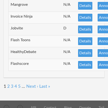
Mangrove
N/A
Details
Anno
Invoice Ninja
N/A
Details
Anno
Jobvite
D
Details
Anno
Flash Toons
N/A
Details
Anno
HealthyDebate
N/A
Details
Anno
Flashscore
N/A
Details
Anno
1
2
3
4
5
…
Next ›
Last »
API
Contact
Blog
Donate
ToS